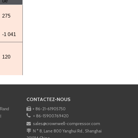
ue
275
-1 041
120
-8.3
CONTACTEZ-NOUS

+ 86-21-61905750
 Rand

+ 86-15900769420
l
sales@crownwell-compressor.com


N ° 8, Lane 800 Yanghui Rd., Shanghai