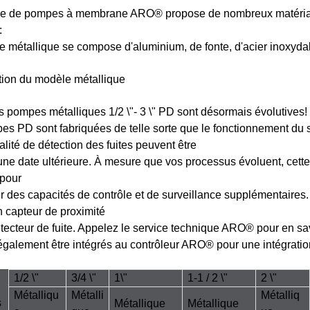
 de pompes à membrane ARO® propose de nombreux matériaux d
:
re métallique se compose d'aluminium, de fonte, d'acier inoxydab
tion du modèle métallique
s pompes métalliques 1/2 \"- 3 \" PD sont désormais évolutives!
s PD sont fabriquées de telle sorte que le fonctionnement du so
alité de détection des fuites peuvent être
une date ultérieure. À mesure que vos processus évoluent, cett
pour
r des capacités de contrôle et de surveillance supplémentaire
n capteur de proximité
étecteur de fuite. Appelez le service technique ARO® pour en sa
galement être intégrés au contrôleur ARO® pour une intégratio
1/2 \"
3/4 \"
1\"
1-1 / 2 \"
2 \"
Métalliqu
Métalli
Métalliq
s
Métallique
Métallique