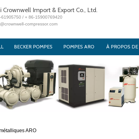
 Crownwell Import & Export Co., Ltd.
1-61905750 / + 86-15900769420
s@crownwell-compressor.com
LL
BECKER POMPES
POMPES ARO
À PROPOS DE
 ARO
métalliques ARO