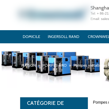
Shanghai
Tel:
+ 86-2
Email:
sale
DOMICILE
INGERSOLL RAND
CROWNWE
MAISON
»
POMPES ARO
»
Pompes métalliques
CATÉGORIE DE
Pompes 