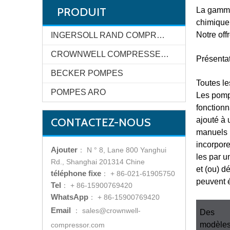
PRODUIT
La gamme
chimique
Notre off
INGERSOLL RAND COMPRESSEUR SYSTEMS
CROWNWELL COMPRESSEUR SYSTEMS
Présenta
BECKER POMPES
Toutes le
POMPES ARO
Les pompe
fonctionn
CONTACTEZ-NOUS
ajouté à 
manuels 
incorpore
Ajouter
：
N ° 8, Lane 800 Yanghui
les par u
Rd., Shanghai 201314 Chine
et (ou) d
téléphone fixe
：
+ 86-021-61905750
peuvent é
Tel
：
+ 86-15900769420
WhatsApp
：
+ 86-15900769420
Email
：
sales@crownwell-
Des
modèle
compressor.com